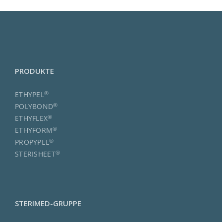
PRODUKTE
®
ETHYPEL
®
POLYBOND
®
ETHYFLEX
®
ETHYFORM
®
PROPYPEL
®
STERISHEET
STERIMED-GRUPPE