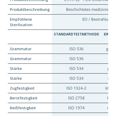
Produktbeschreibung
Beschichtetes medizinisches
Empfohlene
EO / Bestrahlung
Sterilisation
STANDARDTESTMETHODE
EINHEI
Grammatur
ISO 536
g/m²
Grammatur
ISO 536
lb
Stärke
ISO 534
µm
Stärke
ISO 534
mil
Zugfestigkeit
ISO 1924-2
kN/m
Berstfestigkeit
ISO 2758
kPa
Reißfestigkeit
ISO 1974
mN