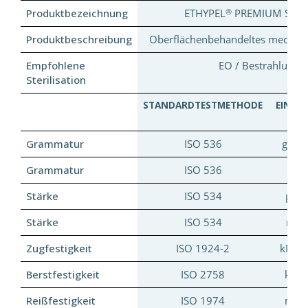
®
Produktbezeichnung
ETHYPEL
PREMIUM ST 6
Produktbeschreibung
Oberflächenbehandeltes medizini
Empfohlene
EO / Bestrahlung
Sterilisation
STANDARDTESTMETHODE
EINHEI
Grammatur
ISO 536
g/m²
Grammatur
ISO 536
lb
Stärke
ISO 534
µm
Stärke
ISO 534
mil
Zugfestigkeit
ISO 1924-2
kN/m
Berstfestigkeit
ISO 2758
kPa
Reißfestigkeit
ISO 1974
mN