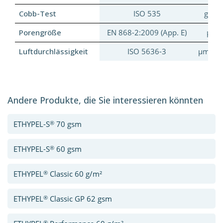
Cobb-Test
ISO 535
g/m²
Porengröße
EN 868-2:2009 (App. E)
μm
Luftdurchlässigkeit
ISO 5636-3
μm/Pa.
Andere Produkte, die Sie interessieren könnten
®
ETHYPEL-S
70 gsm
®
ETHYPEL-S
60 gsm
®
ETHYPEL
Classic 60 g/m²
®
ETHYPEL
Classic GP 62 gsm
®