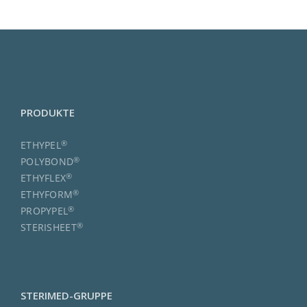
PRODUKTE
®
ETHYPEL
®
POLYBOND
®
ETHYFLEX
®
ETHYFORM
®
PROPYPEL
®
STERISHEET
STERIMED-GRUPPE